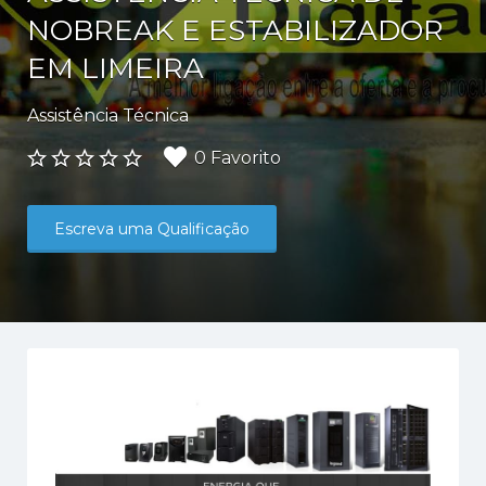
NOBREAK E ESTABILIZADOR
EM LIMEIRA
Assistência Técnica
Faça
0 Favorito
login
para
marcar
Escreva uma Qualificação
este
Anuncio