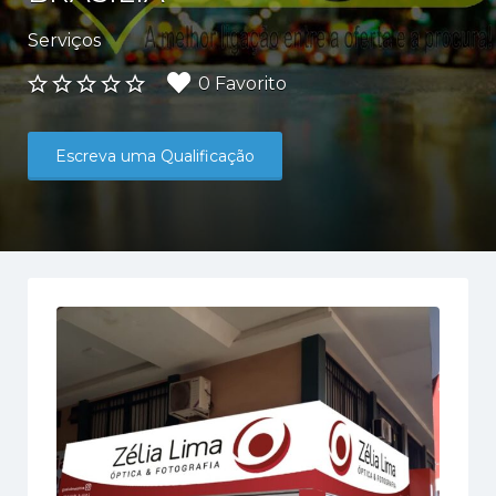
Serviços
Faça
0 Favorito
login
para
marcar
Escreva uma Qualificação
este
Anuncio