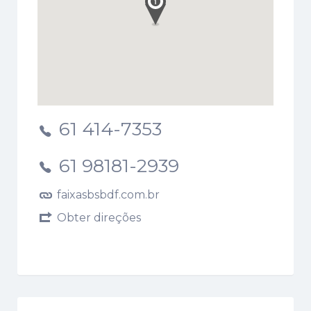
61 414-7353
61 98181-2939
faixasbsbdf.com.br
Obter direções