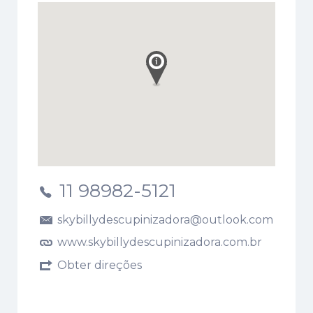
11 98982-5121
skybillydescupinizadora@outlook.com
www.skybillydescupinizadora.com.br
Obter direções